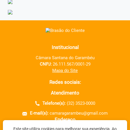
Institucional
Câmara Santana do Garambéu
CNPJ:
26.111.567/0001-29
Mapa do Site
Redes sociais:
Atendimento
Telefone(s):
(32) 3523-0000
E-mail(s):
camaragarambeu@gmail.com
Endereço
Este site utiliza cookies para melhorar sua experiência. Ao
Rua Francisco Mendes, nº 78